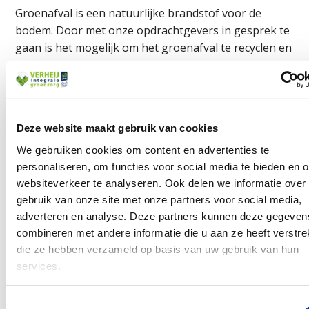
Groenafval is een natuurlijke brandstof voor de
bodem. Door met onze opdrachtgevers in gesprek te
gaan is het mogelijk om het groenafval te recyclen en
toe te passen op het project. Op deze manier wordt
circulariteit direct toegepast.
Deze website maakt gebruik van cookies
DOELSTELLING GROENAFVAL
We gebruiken cookies om content en advertenties te
personaliseren, om functies voor social media te bieden en 
websiteverkeer te analyseren. Ook delen we informatie over
Het direct toepassen van groenafval op de projecten.
gebruik van onze site met onze partners voor social media,
adverteren en analyse. Deze partners kunnen deze gegeven
KPI 2023
KPI 2024
KPI 2025
KPI 2026
KPI 2027
KPI 
combineren met andere informatie die u aan ze heeft verstrek
5
15
25
30
35
40
die ze hebben verzameld op basis van uw gebruik van hun
projecten
projecten
projecten
projecten
projecten
proj
services.
Vet
= Reeds behaald.
Toestemmingsselectie