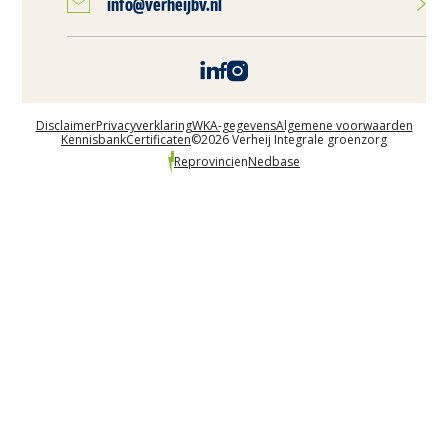
info@verheijbv.nl
Disclaimer
Privacyverklaring
WKA-gegevens
Algemene voorwaarden
Kennisbank
Certificaten
©2026 Verheij Integrale groenzorg
Reprovinci
en
Nedbase