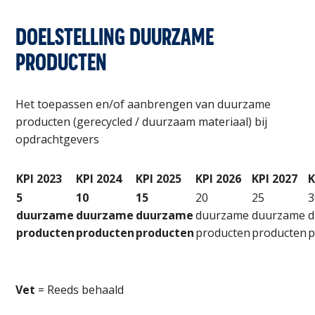
DOELSTELLING DUURZAME
PRODUCTEN
Het toepassen en/of aanbrengen van duurzame
producten (gerecycled / duurzaam materiaal) bij
opdrachtgevers
KPI 2023
KPI 2024
KPI 2025
KPI 2026
KPI 2027
K
5
10
15
20
25
3
duurzame
duurzame
duurzame
duurzame
duurzame
d
producten
producten
producten
producten
producten
p
Vet
= Reeds behaald