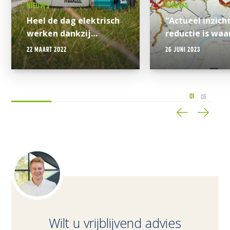
NIEUWS
NIEUWS
Heel de dag elektrisch
“Actueel inzich
werken dankzij
reductie is waa
oplader in de bus
22 MAART 2022
26 JUNI 2023
0
0
Wilt u vrijblijvend advies