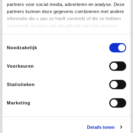
aangeboden en bijgehouden. Wij hebben geen
partners voor social media, adverteren en analyse. Deze
enkele bemoeienis met de vorm en de inhoud van die
partners kunnen deze gegevens combineren met andere
informatiebronnen en aanvaarden daarvoor geen
informatie die u aan ze heeft verstrekt of die ze hebben
enkele aansprakelijkheid.
verzameld op basis van uw gebruik van hun services.
Toestemmingsselectie
Noodzakelijk
Waar ben je naar op zoek?
Beheer en onderhoud
Aanleg en renovatie
Voorkeuren
Advies en ontwerp
Inspiratie
Statistieken
Branches
Concepten
Marketing
Over Verheij
Werken bij
Contact
Details tonen
Login