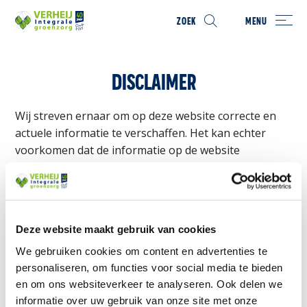
ZOEK
MENU
DISCLAIMER
Wij streven ernaar om op deze website correcte en
actuele informatie te verschaffen. Het kan echter
voorkomen dat de informatie op de website
onvolledig of onjuist is. Wij aanvaarden geen enkele
aansprakelijkheid voor schade- en/of kosten die
voortvloeien uit onvolledige en/of foutieve
informatie.
Deze website maakt gebruik van cookies
We gebruiken cookies om content en advertenties te
Verwijzingen, hyperlinks en dergelijke in de website
personaliseren, om functies voor social media te bieden
leiden meestal naar andere sites of andere
en om ons websiteverkeer te analyseren. Ook delen we
gegevensbronnen die door derden worden
informatie over uw gebruik van onze site met onze