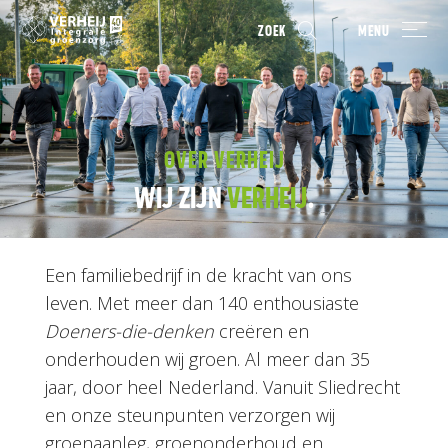
ZOEK
MENU
OVER VERHEIJ
WIJ ZIJN
VERHEIJ
.
Een familiebedrijf in de kracht van ons
leven. Met meer dan 140 enthousiaste
Doeners-die-denken
creëren en
onderhouden wij groen. Al meer dan 35
jaar, door heel Nederland. Vanuit Sliedrecht
en onze steunpunten verzorgen wij
groenaanleg, groenonderhoud en