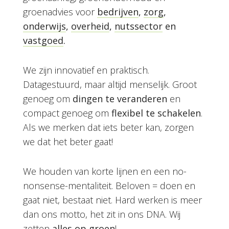
groenadvies voor
bedrijven
,
zorg
,
onderwijs
,
overheid
,
nutssector
en
vastgoed
.
We zijn innovatief en praktisch.
Datagestuurd, maar altijd menselijk. Groot
genoeg om
dingen te veranderen
en
compact genoeg om
flexibel te schakelen
.
Als we merken dat iets beter kan, zorgen
we dat het beter gaat!
We houden van korte lijnen en een no-
nonsense​-mentaliteit. Beloven = doen en
gaat niet, bestaat niet. Hard werken is meer
dan ons motto, het zit in ons DNA. Wij
zetten
alles op groen
!