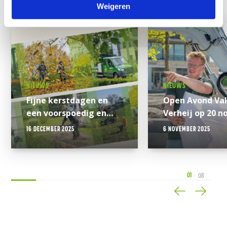
Weigeren
NIEUWS
NIEUWS
Fijne kerstdagen en
Open Avond Va
een voorspoedig en
Verheij op 20 
groen 2026!
2025
16 DECEMBER 2025
6 NOVEMBER 2025
0
0