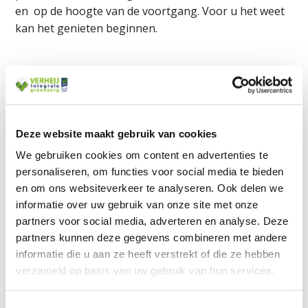
en op de hoogte van de voortgang. Voor u het weet
kan het genieten beginnen.
INTEGRAAL GROENONDERHOUD: VAN
A TOT Z
Deze website maakt gebruik van cookies
We gebruiken cookies om content en advertenties te
personaliseren, om functies voor social media te bieden
Van aanleg tot zomersnoei: al het onderhoud is bij
en om ons websiteverkeer te analyseren. Ook delen we
ons in vakkundige handen. Onze vakmensen zorgen
informatie over uw gebruik van onze site met onze
jaarrond voor
goed groenonderhoud
. Ook zorgen we
partners voor social media, adverteren en analyse. Deze
graag dat u het maximale uit de buitenruimte haalt.
partners kunnen deze gegevens combineren met andere
We bereiden u met een MJOP bijvoorbeeld voor op
informatie die u aan ze heeft verstrekt of die ze hebben
renovaties die in de toekomst nodig zijn. Zo weet u
verzameld op basis van uw gebruik van hun services.
waar u de komende jaren aan toe bent. Hierbij
hebben we speciale aandacht voor
ecologie en
Toestemmingsselectie