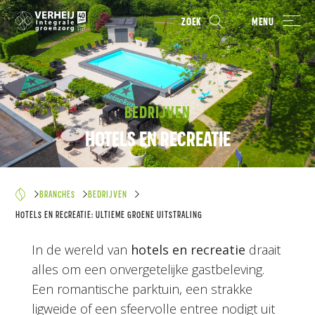
ZOEK
MENU
BEDRIJVEN
HOTELS EN RECREATIE
BRANCHES
BEDRIJVEN
HOTELS EN RECREATIE: ULTIEME GROENE UITSTRALING
In de wereld van
hotels en recreatie
draait
alles om een onvergetelijke gastbeleving.
Een romantische parktuin, een strakke
ligweide of een sfeervolle entree nodigt uit