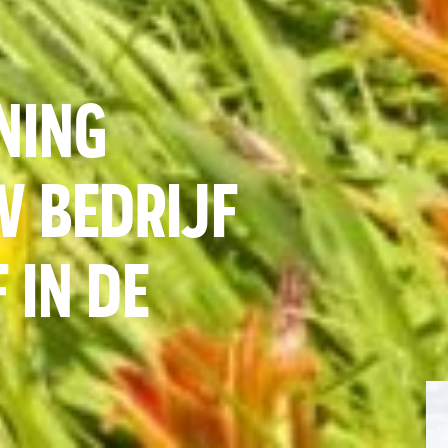
NING
W BEDRIJF
 IN DE