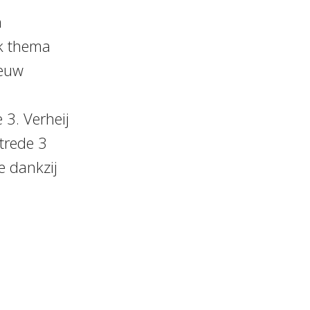
n
jk thema
ieuw
e 3. Verheij
trede 3
e dankzij