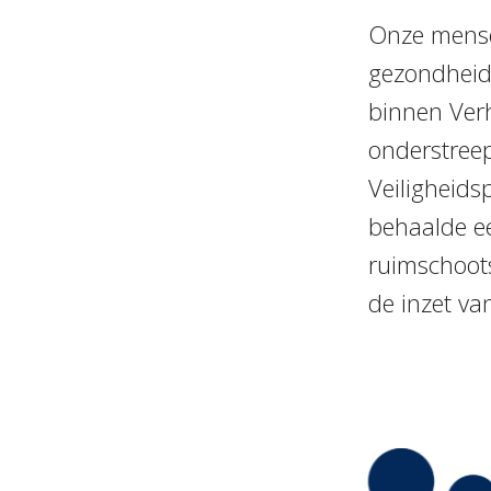
Onze mensen
gezondheid 
binnen Ver
onderstreep
Veiligheidsp
behaalde ee
ruimschoots
de inzet van