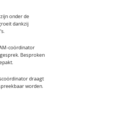
tzijn onder de
roeit dankzij
s.
AM-coördinator
 gesprek. Besproken
epakt.
scoördinator draagt
espreekbaar worden.