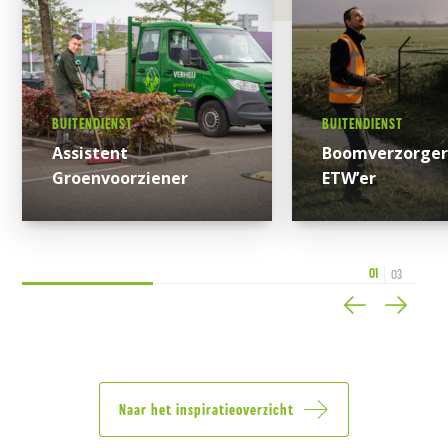
BUITENDIENST
BUITENDIENST
Assistent
Boomverzorger
Groenvoorziener
ETW’er
0
0
Naar het inspiratieoverzicht