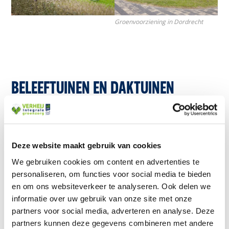
Groenvoorziening in Dordrecht
BELEEFTUINEN EN DAKTUINEN
Het werk van Wim speelt zich voornamelijk af in
bijvoorbeeld binnentuinen,
beleeftuinen
en
daktuinen van zorginstellingen en ziekenhuizen. “Het
Deze website maakt gebruik van cookies
leukste onderdeel van mijn werk vind ik het
We gebruiken cookies om content en advertenties te
groenonderhoud
bij
Cedrah
. Hier kan ik zelf
personaliseren, om functies voor social media te bieden
meedenken met de klant, voel ik vertrouwen en heb
en om ons websiteverkeer te analyseren. Ook delen we
ik vrijheid. Het is erg mooi te merken dat de mensen
informatie over uw gebruik van onze site met onze
van Cedrah zeer tevreden zijn met het onderhoud. Ik
partners voor social media, adverteren en analyse. Deze
heb ook echt een band met de bewoners en
partners kunnen deze gegevens combineren met andere