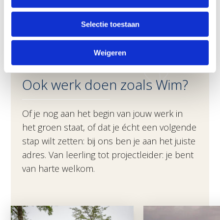
doorgroeimogelijkheden. Als je inzet toont, van
aanpakken houdt en wilt leren, kom je bij Verheij heel
Selectie toestaan
ver!”
Weigeren
Ook werk doen zoals Wim?
Of je nog aan het begin van jouw werk in
het groen staat, of dat je écht een volgende
stap wilt zetten: bij ons ben je aan het juiste
adres. Van leerling tot projectleider: je bent
van harte welkom.