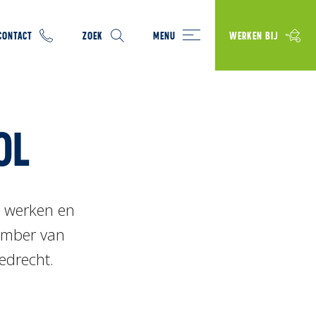
CONTACT
ZOEK
MENU
WERKEN BIJ
OL
r werken en
ember van
edrecht.