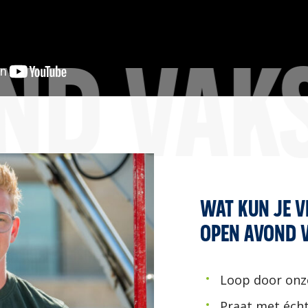
ND VAK
WAT KUN JE 
OPEN AVOND 
Loop door onz
Praat met éch