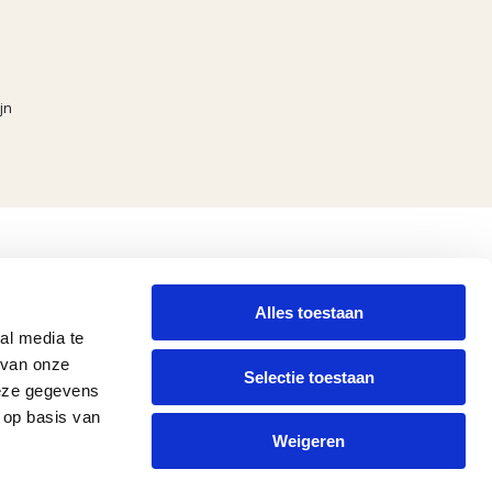
jn
Alles toestaan
al media te
 van onze
0184 430 777
Selectie toestaan
deze gegevens
 op basis van
Weigeren
info@verheijbv.nl