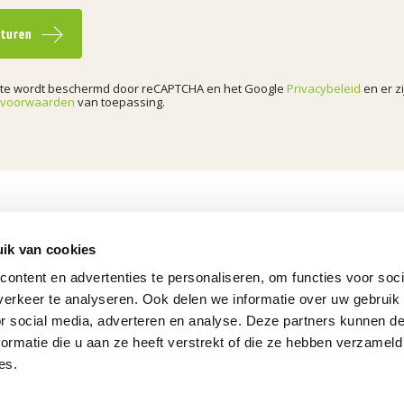
sturen
ite wordt beschermd door reCAPTCHA en het Google
Privacybeleid
en er zi
evoorwaarden
van toepassing.
ik van cookies
ontent en advertenties te personaliseren, om functies voor soci
erkeer te analyseren. Ook delen we informatie over uw gebruik
d
Over Verheij
or social media, adverteren en analyse. Deze partners kunnen 
Werken bij
HOOFDKANTOOR
ormatie die u aan ze heeft verstrekt of die ze hebben verzameld
Kweldamweg 47
Contact
es.
3364 BC Sliedrecht
Login