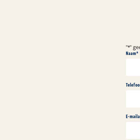
"
" ge
*
Naam
*
Telefo
E-mail