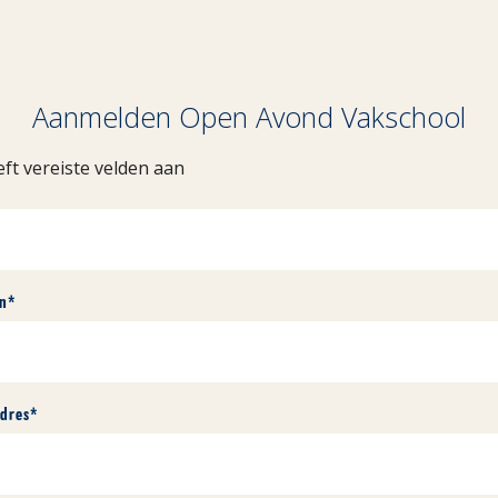
Aanmelden Open Avond Vakschool
eft vereiste velden aan
on
*
adres
*