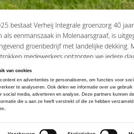
025 bestaat Verheij Integrale groenzorg 40 jaar
als eenmanszaak in Molenaarsgraaf, is uitgeg
gevend groenbedrijf met landelijke dekking. 
trokken medewerkers ontzorgen we iedere da
heij is een organisatie die blijft vernieuwen, in
ik van cookies
oekomstgericht onderneemt. Oprichter Dick Ver
ontent en advertenties te personaliseren, om functies voor soci
rug: “We hebben veel bereikt – samen, voor o
erkeer te analyseren. Ook delen we informatie over uw gebruik
or social media, adverteren en analyse. Deze partners kunnen 
 een zegen. Maar het mooiste is dat we dat met
ormatie die u aan ze heeft verstrekt of die ze hebben verzameld
Onze collega’s zijn ons grootste kapitaal.”
es.
Voorkeuren
Statistieken
Ma