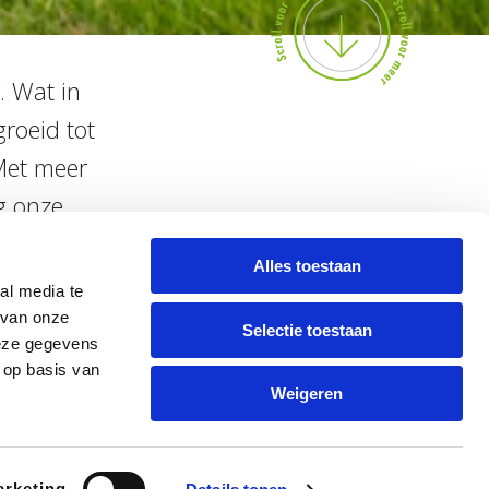
. Wat in
roeid tot
Met meer
g onze
vesteren in
Alles toestaan
heij kijkt
al media te
nze klanten
 van onze
Selectie toestaan
deze gegevens
 een hecht
 op basis van
Weigeren
rketing