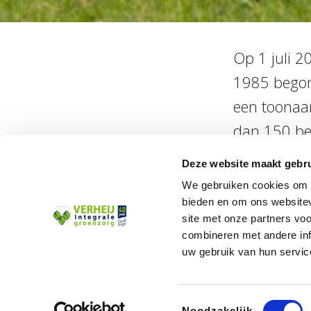
Op 1 juli 2
1985 begon 
een toonaan
dan 150 be
klanten. Ver
Deze website maakt gebru
mensen en t
We gebruiken cookies om c
dankbaar te
bieden en om ons websitev
site met onze partners vo
– en dat is
combineren met andere inf
team doen. 
uw gebruik van hun servic
Toestemmingsselectie
Noodzakelijk