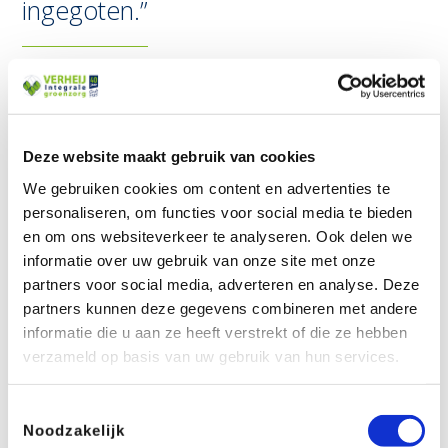
ingegoten.”
Ada Aantjes, administrateur bedrijfsbureau
Deze website maakt gebruik van cookies
We gebruiken cookies om content en advertenties te
personaliseren, om functies voor social media te bieden
GEK OP COMPUTERWERK
en om ons websiteverkeer te analyseren. Ook delen we
informatie over uw gebruik van onze site met onze
partners voor social media, adverteren en analyse. Deze
In de baan bij Verheij komt Ada helemaal tot haar
partners kunnen deze gegevens combineren met andere
recht. “Momenteel doe ik veel administratie van de
informatie die u aan ze heeft verstrekt of die ze hebben
honderden contracten die Verheij heeft lopen. Ik ben
verzameld op basis van uw gebruik van hun services.
gek op computer- en administratiewerk, onze
calculators en werkvoorbereiders wat minder. Maar
Toestemmingsselectie
door de structuur die ik aanbreng, kunnen zij beter
Noodzakelijk