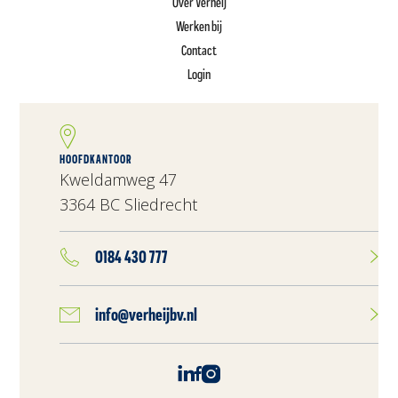
Over Verheij
Werken bij
Contact
Login
HOOFDKANTOOR
Kweldamweg 47
3364 BC Sliedrecht
0184 430 777
info@verheijbv.nl