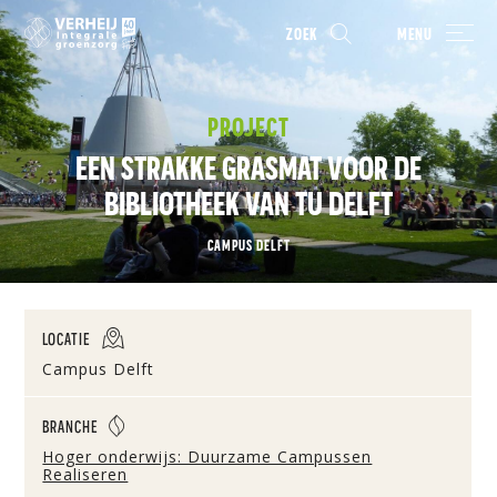
ZOEK
MENU
PROJECT
EEN STRAKKE GRASMAT VOOR DE
BIBLIOTHEEK VAN TU DELFT
CAMPUS DELFT
LOCATIE
Campus Delft
BRANCHE
Hoger onderwijs: Duurzame Campussen
Realiseren