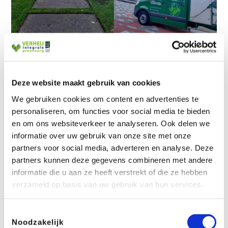
Deze website maakt gebruik van cookies
OPTIMALE ZORG VOOR HET GAZON
We gebruiken cookies om content en advertenties te
personaliseren, om functies voor social media te bieden
en om ons websiteverkeer te analyseren. Ook delen we
Jaarrond zorgen we er voor dat
het gazon goed
informatie over uw gebruik van onze site met onze
bijgehouden wordt
. Dit doen we volgens een hoge
partners voor social media, adverteren en analyse. Deze
beeldkwaliteitsnorm zodat studenten tijdens hun
partners kunnen deze gegevens combineren met andere
pauzes kunnen genieten van de grasmat.
informatie die u aan ze heeft verstrekt of die ze hebben
verzameld op basis van uw gebruik van hun services.
Voor het maaien gebruiken we een speciaal
lichtgewicht machine
, om de maximale
Toestemmingsselectie
dakbelasting niet te overschrijden. Echt technisch
Noodzakelijk